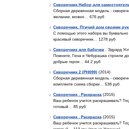
Скворечник Набор для самостоятел
2
Сборная деревянная модель - скворечни
желании, можно… 676 руб
Скворечник. Птичий дом своими рук
3
С помощью этого набора вы буквально
красивый скворечник… 1278 руб
Скворечник для бабочки
, Эдуард Усп
4
Помните, Гена и Чебурашка строили до
добрые герои… 44.2 руб
Скворечник 2 (PH099)
(2014)
5
Сборная деревянная модель - скворечни
комплекте схема сборки… 538 руб
Скворечник . Раскраска
(2015)
6
Ваш ребенок учится раскрашивать? Тогд
готовый… 85 руб
Скворечник . Раскраска
(2015)
7
Ваш ребенок учится раскрашивать? Тогд