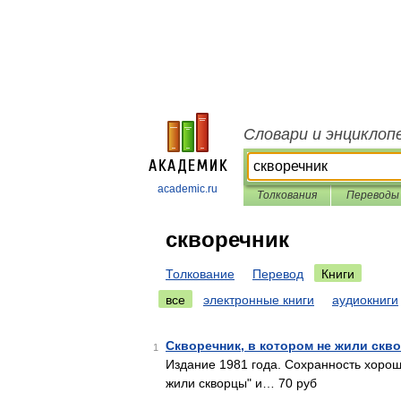
Словари и энциклоп
academic.ru
Толкования
Переводы
скворечник
Толкование
Перевод
Книги
все
электронные книги
аудиокниги
Скворечник, в котором не жили скв
1
Издание 1981 года. Сохранность хорош
жили скворцы" и… 70 руб