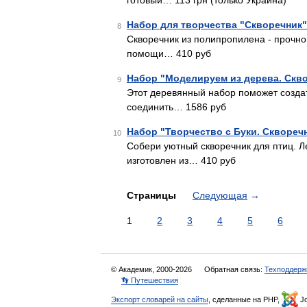
готовый… 113 грн (только Украина)
Набор для творчества "Скворечник"
8
Скворечник из полипропилена - прочног
помощи… 410 руб
Набор "Моделируем из дерева. Скво
9
Этот деревянный набор поможет создат
соединить… 1586 руб
Набор "Творчество с Буки. Скворечн
10
Собери уютный скворечник для птиц. Л
изготовлен из… 410 руб
Страницы
Следующая
→
1
2
3
4
5
6
© Академик, 2000-2026
Обратная связь:
Техподдерж
👣 Путешествия
Экспорт словарей на сайты
, сделанные на PHP,
Jo