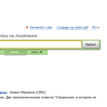
Запомнить сайт
Словарь на свой сайт
RU
едии на Академике
Найти!
Книги
Игры ⚽
орцы
, Камил Икрамов (1981)
ая. Две приключенческие повести "Скворечник, в котором не